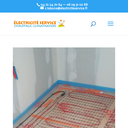
04 72 24 70 64 — 06 09 31 02 88
s.tabone@electriciteservice.fr